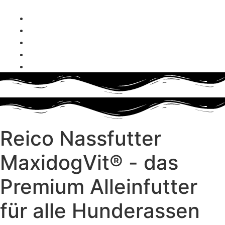
Zum Inhalt wechseln
reico-vertriebspartnerin@hundefutter-liebe.de
+49 (0) 179 4330142
Whatsapp
Facebook
Instagram
Reico Nassfutter
MaxidogVit® - das
Premium Alleinfutter
für alle Hunderassen