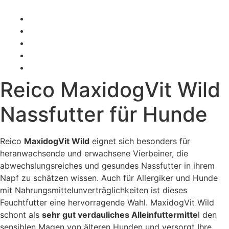
Zum Inhalt wechseln
reico-vertriebspartnerin@hundefutter-liebe.de
+49 (0) 179 4330142
Whatsapp
Facebook
Instagram
Reico MaxidogVit Wild
Nassfutter für Hunde
Reico
MaxidogVit Wild
eignet sich besonders für
heranwachsende und erwachsene Vierbeiner, die
abwechslungsreiches und gesundes Nassfutter in ihrem
Napf zu schätzen wissen. Auch für Allergiker und Hunde
mit Nahrungsmittelunverträglichkeiten ist dieses
Feuchtfutter eine hervorragende Wahl. MaxidogVit Wild
schont als
sehr gut verdauliches Alleinfuttermitte
l den
sensiblen Magen von älteren Hunden und versorgt Ihre