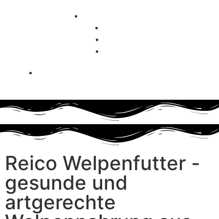
+49 (0) 179 4330142
Whatsapp
Facebook
Instagram
reico-vertriebspartnerin@hundefutter-
liebe.de
Reico Welpenfutter -
gesunde und
artgerechte