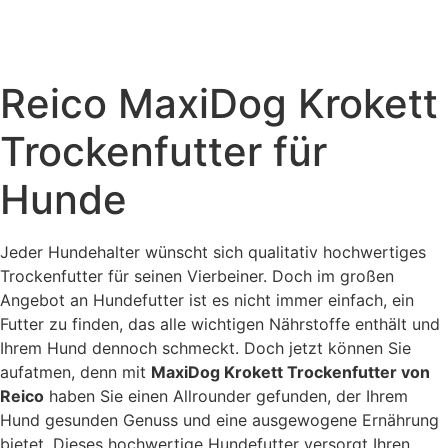
Zum
reico-vertriebspartnerin@hundefutter-liebe.de
Inhalt
+49 (0) 179 4330142
Whatsapp
Facebook
wechseln
Instagram
Reico MaxiDog Krokett
Trockenfutter für
Hunde
Jeder Hundehalter wünscht sich qualitativ hochwertiges
Trockenfutter für seinen Vierbeiner. Doch im großen
Angebot an Hundefutter ist es nicht immer einfach, ein
Futter zu finden, das alle wichtigen Nährstoffe enthält und
Ihrem Hund dennoch schmeckt. Doch jetzt können Sie
aufatmen, denn mit
MaxiDog Krokett Trockenfutter von
Reico
haben Sie einen Allrounder gefunden, der Ihrem
Hund gesunden Genuss und eine ausgewogene Ernährung
bietet. Dieses hochwertige Hundefutter versorgt Ihren