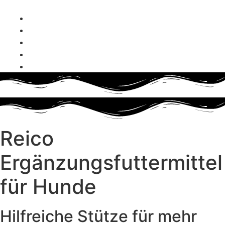
Zum Inhalt wechseln
reico-vertriebspartnerin@hundefutter-liebe.de
+49 (0) 179 4330142
Whatsapp
Facebook
Instagram
Reico
Ergänzungsfuttermittel
für Hunde
Hilfreiche Stütze für mehr