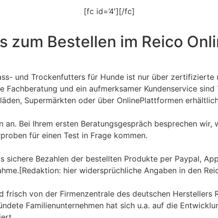
[fc id=’4′][/fc]
s zum Bestellen im Reico Onl
 bei Amazon kaufen?
s- und Trockenfutters für Hunde ist nur über zertifizierte
rte Fachberatung und ein aufmerksamer Kundenservice sind T
rläden, Supermärkten oder über OnlinePlattformen erhältlich
r Testpakete?
n an. Bei Ihrem ersten Beratungsgespräch besprechen wir, w
rproben für einen Test in Frage kommen.
e- Shop?
s sichere Bezahlen der bestellten Produkte per Paypal, Ap
e.[Redaktion: hier widersprüchliche Angaben in den Reic
nd frisch von der Firmenzentrale des deutschen Herstellers
ndete Familienunternehmen hat sich u.a. auf die Entwicklun
ert.