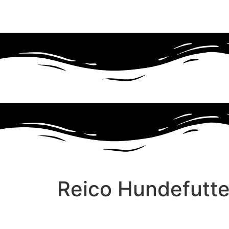
reico-vertriebspartnerin@hundefutter-li
Reico Hundefutter