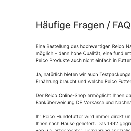
Häufige Fragen / FAQ
Warum kann ich Reico Produkte nicht z.B.
Eine Bestellung des hochwertigen Reico Nas
möglich – denn hohe Qualität, eine fundie
Reico Produkte auch nicht einfach in Futte
Gibt es auch kleinere Probepackungen ode
Ja, natürlich bieten wir auch Testpackunge
Ernährung braucht und welche Reico Futte
Wie bezahle ich meine Bestellung im Onlin
Der Reico Online-Shop ermöglicht Ihnen da
Banküberweisung DE Vorkasse und Nachnahm
Woher kommt meine Futterlieferung?
Ihr Reico Hundefutter wird immer direkt u
Ihnen nach Hause geliefert. Das 1992 gegrü
von u.a. artgerechter Tiernahrung spezialisi